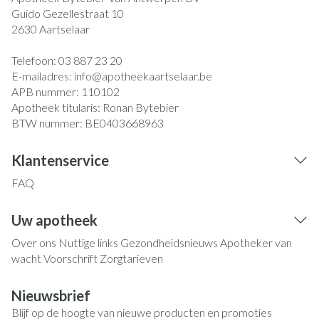
Guido Gezellestraat 10
2630
Aartselaar
Telefoon:
03 887 23 20
E-mailadres:
info@
apotheekaartselaar.be
APB nummer:
110102
Apotheek titularis:
Ronan Bytebier
BTW nummer:
BE0403668963
Klantenservice
FAQ
Uw apotheek
Over ons
Nuttige links
Gezondheidsnieuws
Apotheker van
wacht
Voorschrift
Zorgtarieven
Nieuwsbrief
Blijf op de hoogte van nieuwe producten en promoties