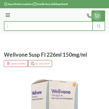
Ga naar de inhoud
Apothekersadvies
Snelle beschikbaarheid
Menu
Zoek
Product, merk, categorie...
Wellvone Susp Fl 226ml 150mg/ml
Geneesmiddel
Op voorschrift