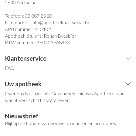
2630
Aartselaar
Telefoon:
03 887 23 20
E-mailadres:
info@
apotheekaartselaar.be
APB nummer:
110102
Apotheek titularis:
Ronan Bytebier
BTW nummer:
BE0403668963
Klantenservice
FAQ
Uw apotheek
Over ons
Nuttige links
Gezondheidsnieuws
Apotheker van
wacht
Voorschrift
Zorgtarieven
Nieuwsbrief
Blijf op de hoogte van nieuwe producten en promoties
E-mail adres