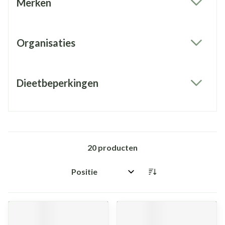
Merken
filter
Organisaties
filter
Dieetbeperkingen
filter
20
producten
Sorteer op: