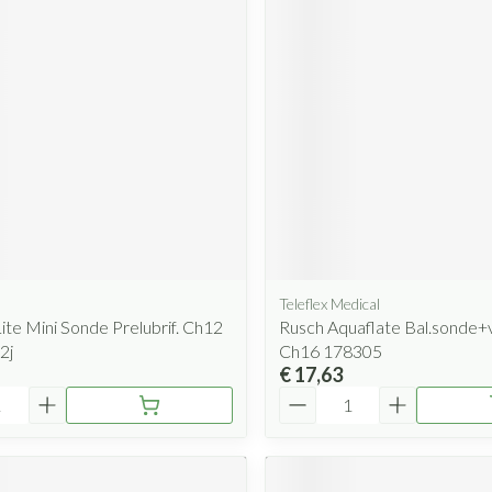
Teleflex Medical
ite Mini Sonde Prelubrif. Ch12
Rusch Aquaflate Bal.sonde+v
2j
Ch16 178305
€ 17,63
Aantal