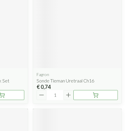
rende
Parfums en
geurproducten
Fagron
k Set
Sonde Tieman Uretraal Ch16
CBD
€ 0,74
Aantal