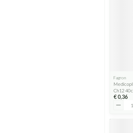
Fagron
Medicopl
Ch12 40
€ 0,36
Aantal