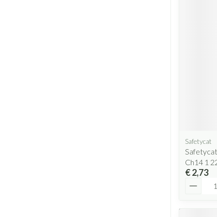
Safetycat
Safetyca
Ch14 1 2
€ 2,73
Aantal