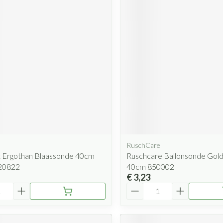
RuschCare
t Ergothan Blaassonde 40cm
Ruschcare Ballonsonde Gol
20822
40cm 850002
€ 3,23
Aantal