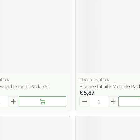
Mondmaskers
rging
Supplementen
Insectenwe
middelen
ssen
 geïrriteerde
tricia
Flocare, Nutricia
Zwaartekracht Pack Set
Flocare Infinity Mobiele Pac
Zelfbruiner
Scheren
€ 5,87
Aantal