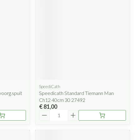
SpeediCath
oorg.spuit
Speedicath Standard Tiemann Man
Ch12 40cm 30 27492
€ 81,00
Aantal