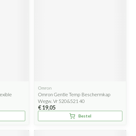
Omron
xible
Omron Gentle Temp Beschermkap
Wegw. Vr 520&521 40
€ 19,05
Bestel