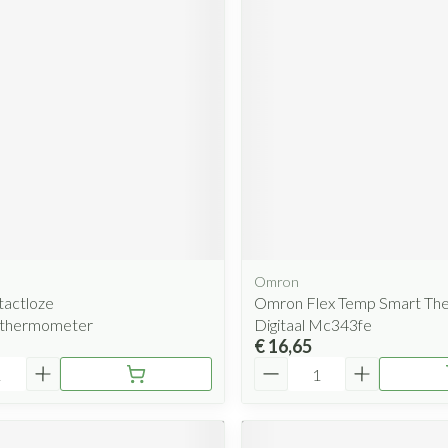
Omron
tactloze
Omron Flex Temp Smart Th
dthermometer
Digitaal Mc343fe
€ 16,65
Aantal