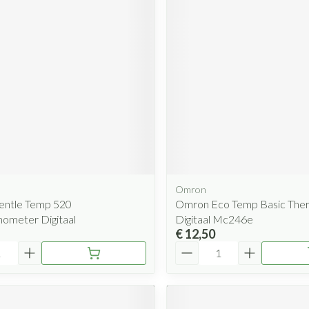
Mondmaskers
rging
Supplementen
Insectenwe
middelen
ssen
 geïrriteerde
Omron
Zelfbruiner
Scheren
ntle Temp 520
Omron Eco Temp Basic Th
ometer Digitaal
Digitaal Mc246e
€ 12,50
Aantal