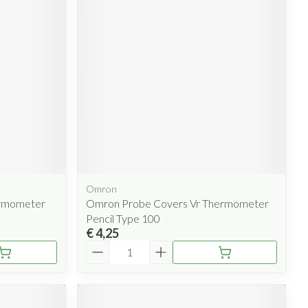
rende
Parfums en
geurproducten
Omron
CBD
ermometer
Omron Probe Covers Vr Thermometer
Pencil Type 100
€ 4,25
Aantal