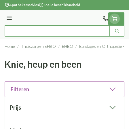
Ga naar de inhoud
Apothekersadvies
Snelle beschikbaarheid
Menu
Zoek
Product, merk, categorie...
Home
/
Thuiszorg en EHBO
/
EHBO
/
Bandages en Orthopedie - o
Knie, heup en been
Filteren
Doorgaan naar productlijst
Prijs
filter