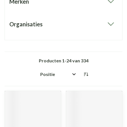
Merken
filter
Organisaties
filter
Producten
1
-
24
van
334
Sorteer op: