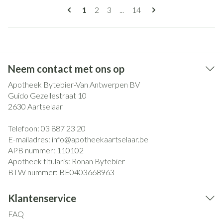
Pagina's
U lees momenteel pagina
Pagina
Pagina
Pagina
1
2
3
...
14
Neem contact met ons op
Apotheek Bytebier-Van Antwerpen BV
Guido Gezellestraat 10
2630
Aartselaar
Telefoon:
03 887 23 20
E-mailadres:
info@
apotheekaartselaar.be
APB nummer:
110102
Apotheek titularis:
Ronan Bytebier
BTW nummer:
BE0403668963
Klantenservice
FAQ