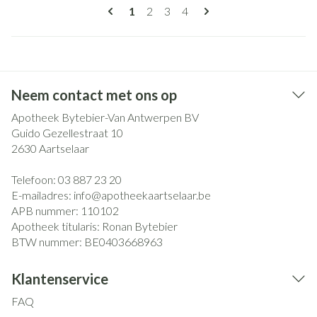
Pagina's
U lees momenteel pagina
Pagina
Pagina
Pagina
1
2
3
4
Neem contact met ons op
Apotheek Bytebier-Van Antwerpen BV
Guido Gezellestraat 10
2630
Aartselaar
Telefoon:
03 887 23 20
E-mailadres:
info@
apotheekaartselaar.be
APB nummer:
110102
Apotheek titularis:
Ronan Bytebier
BTW nummer:
BE0403668963
Klantenservice
FAQ