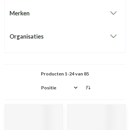
Merken
filter
Organisaties
filter
Producten
1
-
24
van
85
Sorteer op: