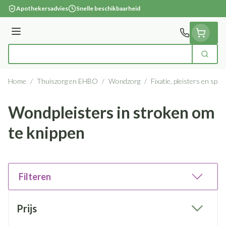
Ga naar de inhoud
Apothekersadvies
Snelle beschikbaarheid
Menu
Zoek
Product, merk, categorie...
Home
/
Thuiszorg en EHBO
/
Wondzorg
/
Fixatie, pleisters en spra
Wondpleisters in stroken om
te knippen
Filteren
Doorgaan naar productlijst
Prijs
filter