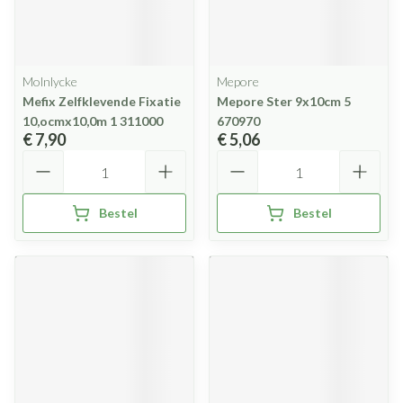
Molnlycke
Mepore
Mefix Zelfklevende Fixatie
Mepore Ster 9x10cm 5
10,ocmx10,0m 1 311000
670970
€ 7,90
€ 5,06
Aantal
Aantal
Bestel
Bestel