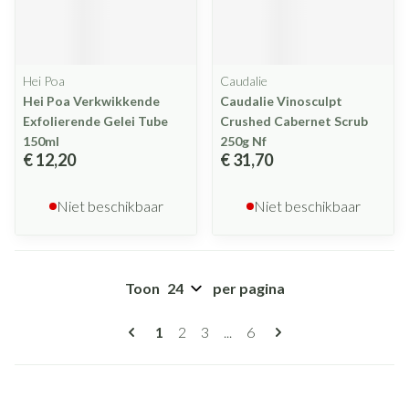
Hei Poa
Caudalie
Hei Poa Verkwikkende
Caudalie Vinosculpt
Exfolierende Gelei Tube
Crushed Cabernet Scrub
150ml
250g Nf
€ 12,20
€ 31,70
Niet beschikbaar
Niet beschikbaar
Toon
per pagina
Pagina's
U lees momenteel pagina
Pagina
Pagina
Pagina
1
2
3
...
6