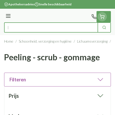
Ga naar de inhoud
Apothekersadvies
Snelle beschikbaarheid
Menu
Zoek
Product, merk, categorie...
Home
/
Schoonheid, verzorging en hygiëne
/
Lichaamsverzorging
/
P
Peeling - scrub - gommage
Filteren
Doorgaan naar productlijst
Prijs
filter