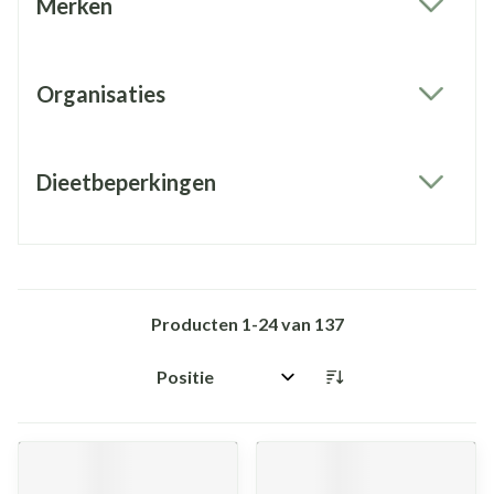
Merken
filter
Organisaties
filter
Dieetbeperkingen
filter
Producten
1
-
24
van
137
Sorteer op: