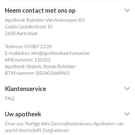
Neem contact met ons op
Apotheek Bytebier-Van Antwerpen BV
Guido Gezellestraat 10
2630
Aartselaar
Telefoon:
03 887 23 20
E-mailadres:
info@
apotheekaartselaar.be
APB nummer:
110102
Apotheek titularis:
Ronan Bytebier
BTW nummer:
BE0403668963
Klantenservice
FAQ
Uw apotheek
Over ons
Nuttige links
Gezondheidsnieuws
Apotheker van
wacht
Voorschrift
Zorgtarieven