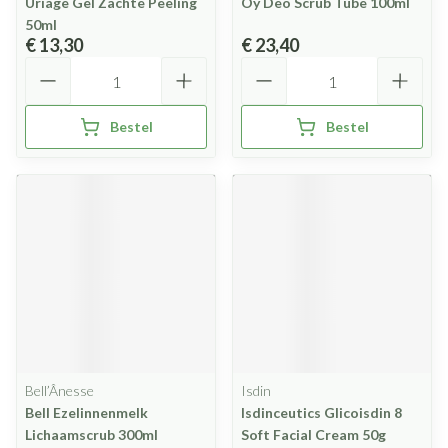
Uriage Gel Zachte Peeling
Oy Deo Scrub Tube 100ml
50ml
€ 13,30
€ 23,40
Aantal
Aantal
Bestel
Bestel
Bell’Ânesse
Isdin
Bell Ezelinnenmelk
Isdinceutics Glicoisdin 8
Lichaamscrub 300ml
Soft Facial Cream 50g