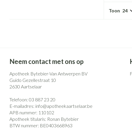
Pillendozen en
Gezichtsverzo
accessoires
Toon
Pigmentstoorni
Gevoelige huid -
huid
Doffe huid
Gemengde huid
Neem contact met ons op
Toon meer
Apotheek Bytebier-Van Antwerpen BV
Guido Gezellestraat 10
2630
Aartselaar
Snurken
Telefoon:
03 887 23 20
E-mailadres:
info@
apotheekaartselaar.be
APB nummer:
110102
Apotheek titularis:
Ronan Bytebier
BTW nummer:
BE0403668963