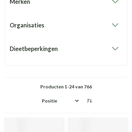
Merken
filter
Organisaties
filter
Dieetbeperkingen
filter
Producten
1
-
24
van
766
Sorteer op: