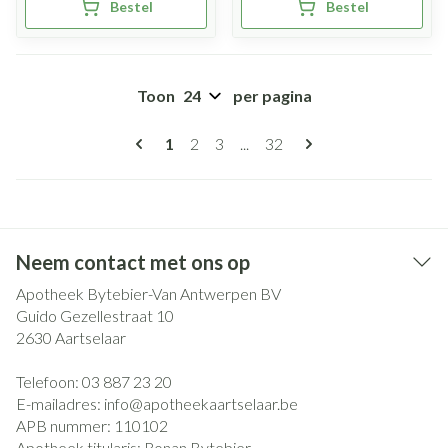
Bestel
Bestel
Toon
per pagina
Pagina's
U lees momenteel pagina
Pagina
Pagina
Pagina
1
2
3
...
32
Neem contact met ons op
Apotheek Bytebier-Van Antwerpen BV
Guido Gezellestraat 10
2630
Aartselaar
Telefoon:
03 887 23 20
E-mailadres:
info@
apotheekaartselaar.be
APB nummer:
110102
Apotheek titularis:
Ronan Bytebier