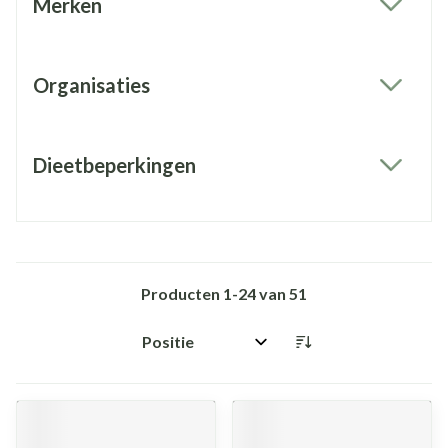
Merken
filter
Organisaties
filter
Dieetbeperkingen
filter
Producten
1
-
24
van
51
Sorteer op: