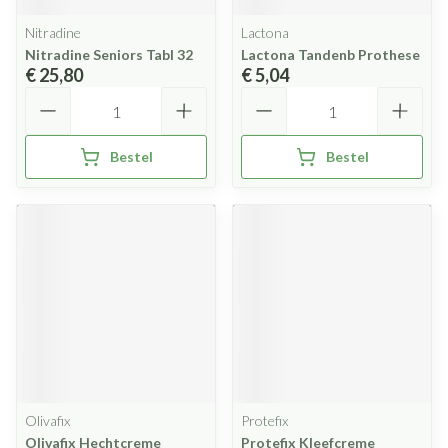
Nitradine
Lactona
Nitradine Seniors Tabl 32
Lactona Tandenb Prothese
€ 25,80
€ 5,04
Aantal
Aantal
Bestel
Bestel
Olivafix
Protefix
Olivafix Hechtcreme
Protefix Kleefcreme