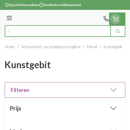
Ga naar de inhoud
Apothekersadvies
Snelle beschikbaarheid
Menu
Zoek
Product, merk, categorie...
Home
/
Schoonheid, verzorging en hygiëne
/
Mond
/
Kunstgebit
Kunstgebit
Filteren
Doorgaan naar productlijst
Prijs
filter