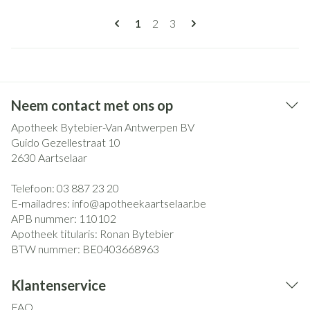
Pagina's
U lees momenteel pagina
Pagina
Pagina
1
2
3
Neem contact met ons op
Apotheek Bytebier-Van Antwerpen BV
Guido Gezellestraat 10
2630
Aartselaar
Telefoon:
03 887 23 20
E-mailadres:
info@
apotheekaartselaar.be
APB nummer:
110102
Apotheek titularis:
Ronan Bytebier
BTW nummer:
BE0403668963
Klantenservice
FAQ