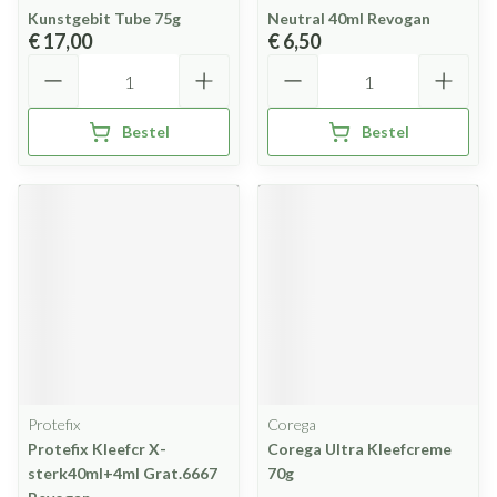
Kunstgebit Tube 75g
Neutral 40ml Revogan
€ 17,00
€ 6,50
Aantal
Aantal
Bestel
Bestel
Protefix
Corega
Protefix Kleefcr X-
Corega Ultra Kleefcreme
sterk40ml+4ml Grat.6667
70g