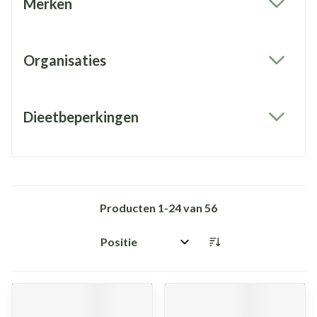
Merken
filter
Organisaties
filter
Dieetbeperkingen
filter
Producten
1
-
24
van
56
Sorteer op: