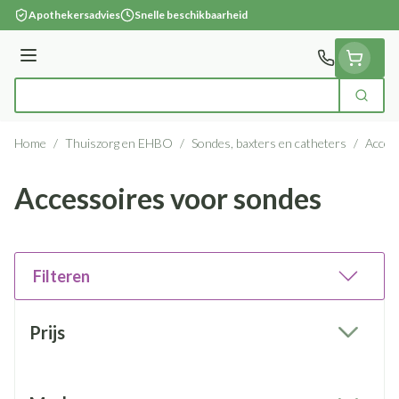
Ga naar de inhoud
Apothekersadvies
Snelle beschikbaarheid
Menu
Zoek
Product, merk, categorie...
Home
/
Thuiszorg en EHBO
/
Sondes, baxters en catheters
/
Acces
Accessoires voor sondes
Filteren
Doorgaan naar productlijst
Prijs
filter