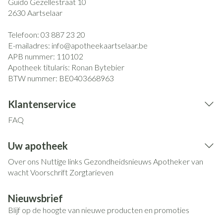
Guido Gezellestraat 10
2630
Aartselaar
Telefoon:
03 887 23 20
E-mailadres:
info@
apotheekaartselaar.be
APB nummer:
110102
Apotheek titularis:
Ronan Bytebier
BTW nummer:
BE0403668963
Klantenservice
FAQ
Uw apotheek
Over ons
Nuttige links
Gezondheidsnieuws
Apotheker van
wacht
Voorschrift
Zorgtarieven
Nieuwsbrief
Blijf op de hoogte van nieuwe producten en promoties