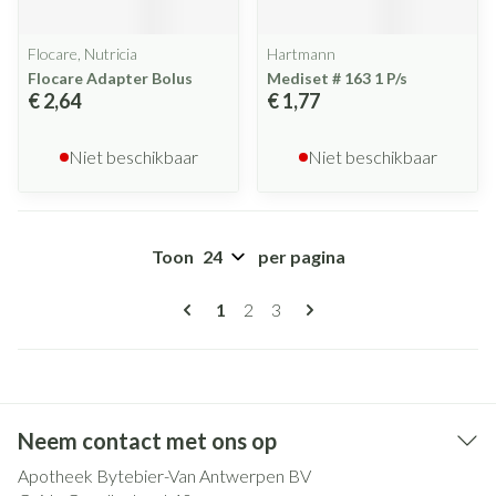
Flocare, Nutricia
Hartmann
Flocare Adapter Bolus
Mediset # 163 1 P/s
€ 2,64
€ 1,77
Niet beschikbaar
Niet beschikbaar
Toon
per pagina
Pagina's
U lees momenteel pagina
Pagina
Pagina
1
2
3
Neem contact met ons op
Apotheek Bytebier-Van Antwerpen BV