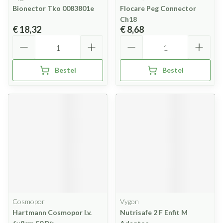
Bionector Tko 0083801e
Flocare Peg Connector
Ch18
€ 18,32
€ 8,68
Aantal
Aantal
Bestel
Bestel
Cosmopor
Vygon
Hartmann Cosmopor I.v.
Nutrisafe 2 F Enfit M