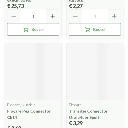
6x8cm 50 P/s
Adaptor
€ 25,73
€ 2,27
Aantal
Aantal
Bestel
Bestel
Flocare, Nutricia
Flocare
Flocare Peg Connector
Transitie Connector
Ch14
Orale/luer Spuit
€ 3,29