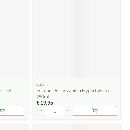
Eucerin
rstel.
Eucerin Dermocapil.sh Hypertolerant
250ml
€ 19,95
Aantal