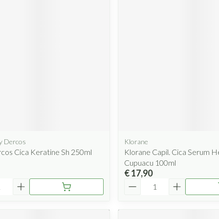
hy Dercos
Klorane
cos Cica Keratine Sh 250ml
Klorane Capil. Cica Serum He
Cupuacu 100ml
€ 17,90
Aantal