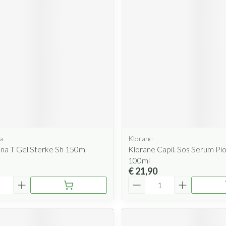
Mondmaskers
rging
Supplementen
Insectenwe
middelen
ssen
 geïrriteerde
a
Klorane
Zelfbruiner
Scheren
na T Gel Sterke Sh 150ml
Klorane Capil. Sos Serum Pi
100ml
€ 21,90
Aantal