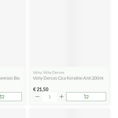
rende
Parfums en
geurproducten
Vichy, Vichy Dercos
CBD
oenroos Bio
Vichy Dercos Cica Keratine A/sh 200ml
€ 21,50
Aantal