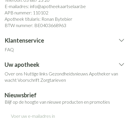
E-mailadres:
info@
apotheekaartselaar.be
APB nummer:
110102
Apotheek titularis:
Ronan Bytebier
BTW nummer:
BE0403668963
Klantenservice
FAQ
Uw apotheek
Over ons
Nuttige links
Gezondheidsnieuws
Apotheker van
wacht
Voorschrift
Zorgtarieven
Nieuwsbrief
Blijf op de hoogte van nieuwe producten en promoties
E-mail adres