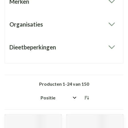
Merken
filter
Organisaties
filter
Dieetbeperkingen
filter
Producten
1
-
24
van
150
Sorteer op: