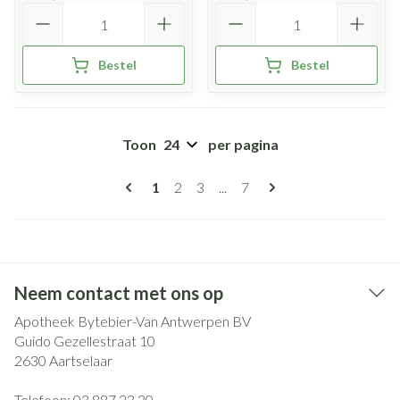
Aantal
Aantal
Bestel
Bestel
Toon
per pagina
Pagina's
U lees momenteel pagina
Pagina
Pagina
Pagina
1
2
3
...
7
Neem contact met ons op
Apotheek Bytebier-Van Antwerpen BV
Guido Gezellestraat 10
2630
Aartselaar
Telefoon:
03 887 23 20