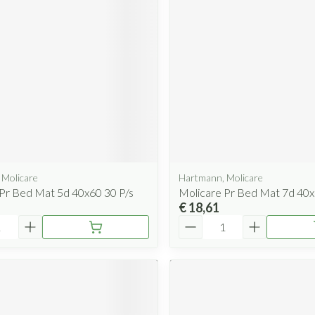
Mondmaskers
rging
Supplementen
Insectenwe
middelen
ssen
 geïrriteerde
 Molicare
Hartmann, Molicare
Pr Bed Mat 5d 40x60 30 P/s
Molicare Pr Bed Mat 7d 40x
€ 18,61
Zelfbruiner
Scheren
Aantal