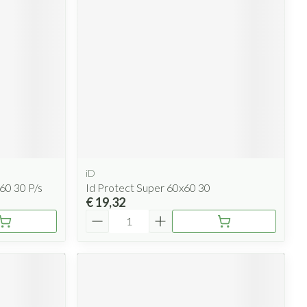
rende
Parfums en
geurproducten
iD
60 30 P/s
Id Protect Super 60x60 30
€ 19,32
CBD
Aantal