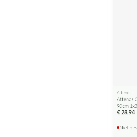
Attends
Attends C
90cm 1x
€ 28,94
Niet be