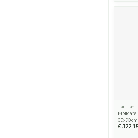
Hartmann
Molicare 
85x90cm
€ 322,1