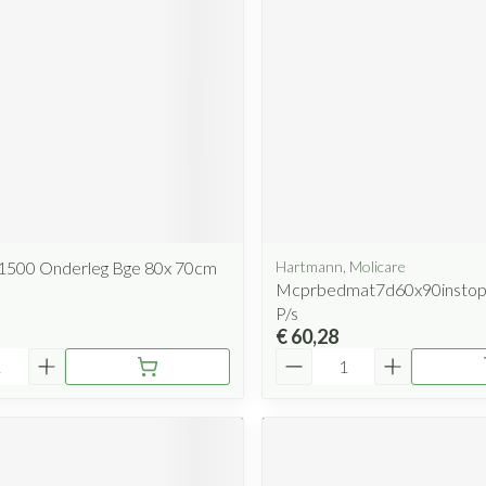
1500 Onderleg Bge 80x 70cm
Hartmann, Molicare
Mcprbedmat7d60x90instop
P/s
€ 60,28
Aantal