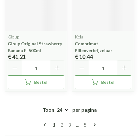
Gloup
Kela
Gloup Original Strawberry
Comprimat
Banana Fl 500ml
Pillenverbrijzelaar
€ 41,21
€ 10,44
Aantal
Aantal
Bestel
Bestel
Toon
per pagina
Pagina's
U lees momenteel pagina
Pagina
Pagina
Pagina
1
2
3
...
5