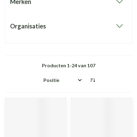
Merken
filter
Organisaties
filter
Producten
1
-
24
van
107
Sorteer op: