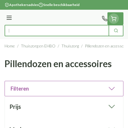
Ga naar de inhoud
Apothekersadvies
Snelle beschikbaarheid
Menu
Zoek
Product, merk, categorie...
Home
/
Thuiszorg en EHBO
/
Thuiszorg
/
Pillendozen en accessoir
Pillendozen en accessoires
Filteren
Doorgaan naar productlijst
Prijs
filter