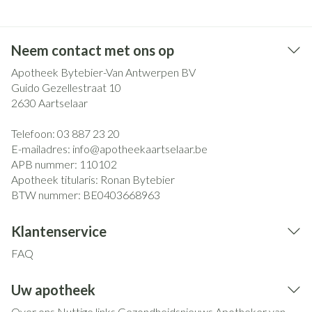
Neem contact met ons op
Apotheek Bytebier-Van Antwerpen BV
Guido Gezellestraat 10
2630
Aartselaar
Telefoon:
03 887 23 20
E-mailadres:
info@
apotheekaartselaar.be
APB nummer:
110102
Apotheek titularis:
Ronan Bytebier
BTW nummer:
BE0403668963
Klantenservice
FAQ
Uw apotheek
Over ons
Nuttige links
Gezondheidsnieuws
Apotheker van