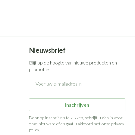
Bed
g zon
Doorliggen - decubitis
ie
Urinewegen
Toon meer
id, spanning
Stoppen met roken
 en intieme
n Orthopedie
Gezichtsreiniging -
Instrumenten
Nieuwsbrief
sche
ontschminken
Blijf op de hoogte van nieuwe producten en
 anticonceptie
Reinigingsmelk, - crème, -olie
Anti tumor middelen
promoties
en gel
n
E-mail adres
Tonic - lotion
orging
Anesthesie
Micellair water
t
Specifiek voor de ogen
Inschrijven
ie
Diverse geneesmiddelen
Toon meer
Door op inschrijven te klikken, schrijft u zich in voor
onze nieuwsbrief en gaat u akkoord met onze
privacy
policy
.