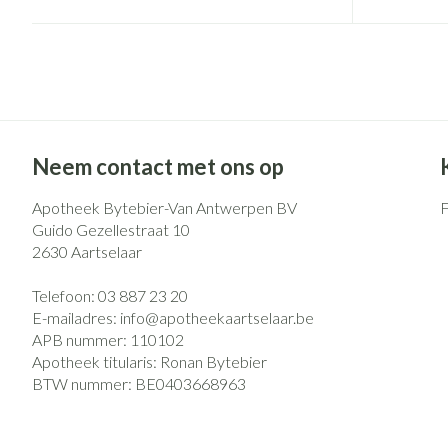
Eelt
Zuurstof
Eksteroog - likd
Ademhalingsst
Toon meer
Spieren en gew
Specifiek voor
Naalden en spu
Neem contact met ons op
Lichaamsverzorg
Spuiten
Apotheek Bytebier-Van Antwerpen BV
Infecties
Guido Gezellestraat 10
Deodorant
Oplossing voor i
2630
Aartselaar
Gezichtsverzorg
Naalden
Luizen
Telefoon:
03 887 23 20
Naalden voor ins
E-mailadres:
info@
apotheekaartselaar.be
pennaalden
APB nummer:
110102
Toon meer
Diagnostica
Apotheek titularis:
Ronan Bytebier
BTW nummer:
BE0403668963
Haar