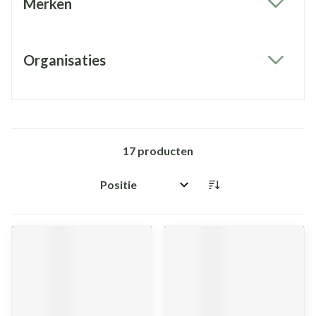
Merken
filter
Organisaties
filter
17
producten
Sorteer op: