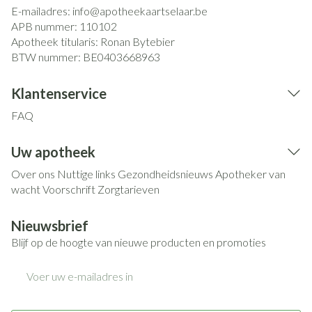
E-mailadres:
info@
apotheekaartselaar.be
APB nummer:
110102
Apotheek titularis:
Ronan Bytebier
BTW nummer:
BE0403668963
Klantenservice
FAQ
Uw apotheek
Over ons
Nuttige links
Gezondheidsnieuws
Apotheker van
wacht
Voorschrift
Zorgtarieven
Nieuwsbrief
Blijf op de hoogte van nieuwe producten en promoties
E-mail adres