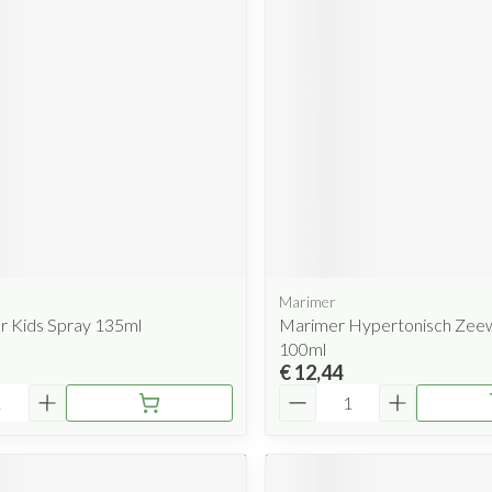
Mondmaskers
rging
Supplementen
Insectenwe
middelen
ssen
 geïrriteerde
Marimer
Zelfbruiner
Scheren
r Kids Spray 135ml
Marimer Hypertonisch Zeew
100ml
€ 12,44
Aantal