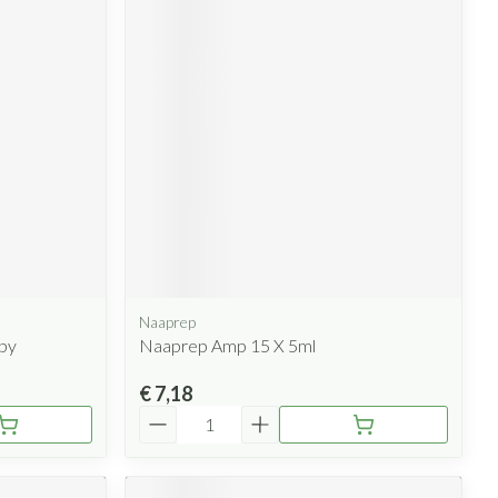
Naaprep
by
Naaprep Amp 15 X 5ml
€ 7,18
Aantal