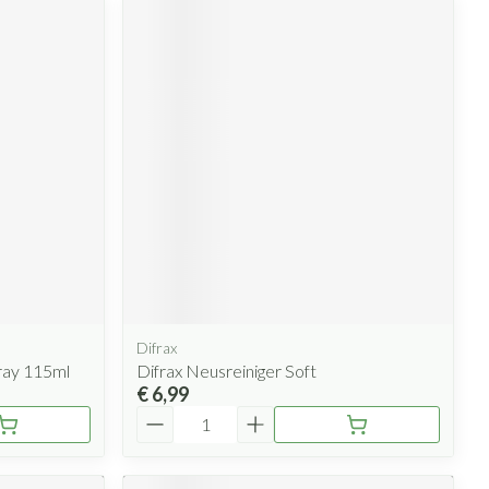
Difrax
ray 115ml
Difrax Neusreiniger Soft
€ 6,99
Aantal