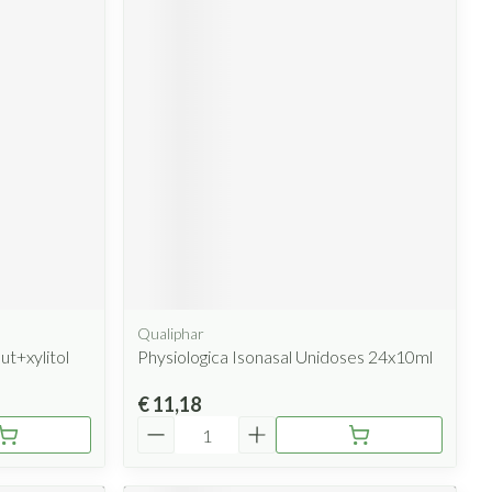
Qualiphar
t+xylitol
Physiologica Isonasal Unidoses 24x10ml
€ 11,18
Aantal