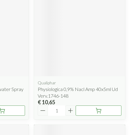
rende
Parfums en
geurproducten
Qualiphar
CBD
ater Spray
Physiologica 0,9% Nacl Amp 40x5ml Ud
Verv.1746-148
€ 10,65
Aantal