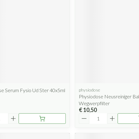
se Serum Fysio Ud Ster 40x5ml
physiodose
Physiodose Neusreiniger Ba
Wegwerpfilter
€ 10,50
Aantal