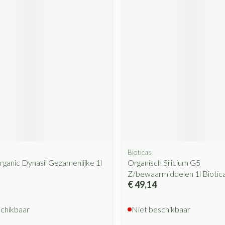
Mondmaskers
rging
Supplementen
Insectenwe
middelen
ssen
 geïrriteerde
Zelfbruiner
Scheren
Bioticas
Organic Dynasil Gezamenlijke 1l
Organisch Silicium G5
Z/bewaarmiddelen 1l Biotic
€ 49,14
schikbaar
Niet beschikbaar