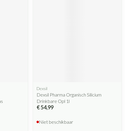
rende
Parfums en
geurproducten
CBD
Dexsil
Dexsil Pharma Organisch Silicium
as
Drinkbare Opl 1l
€ 54,99
Niet beschikbaar