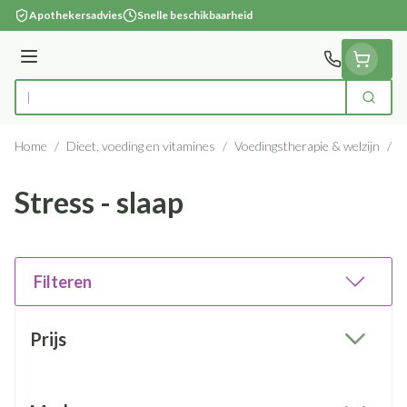
Ga naar de inhoud
Apothekersadvies
Snelle beschikbaarheid
Menu
Zoek
Product, merk, categorie...
Home
/
Dieet, voeding en vitamines
/
Voedingstherapie & welzijn
/
S
Stress - slaap
Filteren
Doorgaan naar productlijst
Prijs
filter