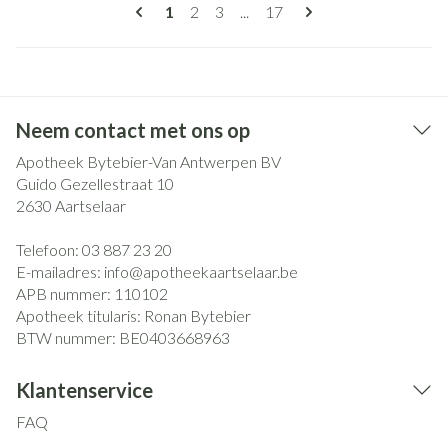
Pagina's
U lees momenteel pagina
Pagina
Pagina
Pagina
1
2
3
...
17
Neem contact met ons op
Apotheek Bytebier-Van Antwerpen BV
Guido Gezellestraat 10
2630
Aartselaar
Telefoon:
03 887 23 20
E-mailadres:
info@
apotheekaartselaar.be
APB nummer:
110102
Apotheek titularis:
Ronan Bytebier
BTW nummer:
BE0403668963
Klantenservice
FAQ