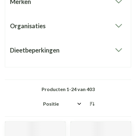
Merken
filter
Organisaties
filter
Dieetbeperkingen
filter
Producten
1
-
24
van
403
Sorteer op: