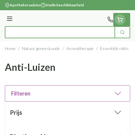
Ga naar de inhoud
Apothekersadvies
Snelle beschikbaarheid
Menu
Zoek
Product, merk, categorie...
Home
/
Natuur geneeskunde
/
Aromatherapie
/
Essentiële oliën
/
Anti-Luizen
Filteren
Doorgaan naar productlijst
Prijs
filter