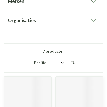
Merken
filter
Organisaties
filter
7
producten
Sorteer op: