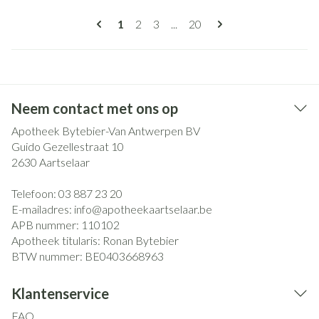
Pagina's
U lees momenteel pagina
Pagina
Pagina
Pagina
1
2
3
...
20
Neem contact met ons op
Apotheek Bytebier-Van Antwerpen BV
Guido Gezellestraat 10
2630
Aartselaar
Telefoon:
03 887 23 20
E-mailadres:
info@
apotheekaartselaar.be
APB nummer:
110102
Apotheek titularis:
Ronan Bytebier
BTW nummer:
BE0403668963
Klantenservice
FAQ