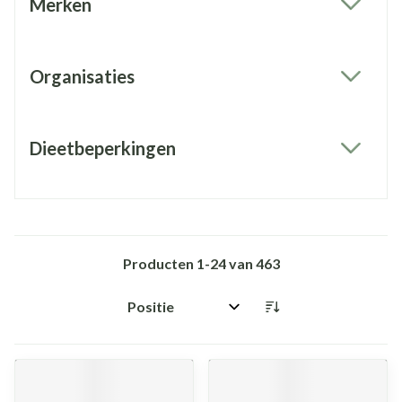
Merken
filter
Organisaties
filter
Dieetbeperkingen
filter
Producten
1
-
24
van
463
Sorteer op: