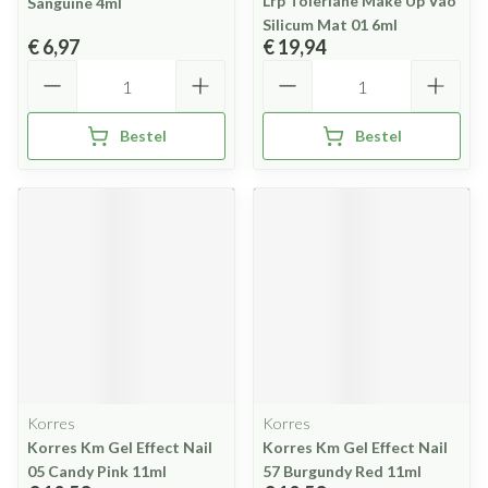
Lrp Toleriane Make Up Vao
Sanguine 4ml
Silicum Mat 01 6ml
€ 6,97
€ 19,94
Aantal
Aantal
Bestel
Bestel
Korres
Korres
Korres Km Gel Effect Nail
Korres Km Gel Effect Nail
05 Candy Pink 11ml
57 Burgundy Red 11ml