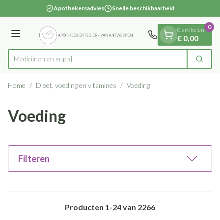
Dia 1 van 1
Ga naar de inhoud
Apothekersadvies
Snelle beschikbaarheid
0
0 artikelen
Menu
€ 0,00
Zoek
Product, merk, categorie...
Home
/
Dieet, voeding en vitamines
/
Voeding
Voeding
Filteren
Producten
1
-
24
van
2266