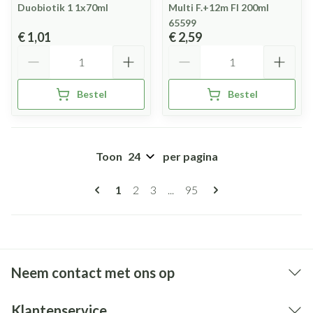
Duobiotik 1 1x70ml
Multi F.+12m Fl 200ml
65599
€ 1,01
€ 2,59
Aantal
Aantal
Bestel
Bestel
Toon
per pagina
Pagina's
U lees momenteel pagina
Pagina
Pagina
Pagina
1
2
3
...
95
Neem contact met ons op
Klantenservice