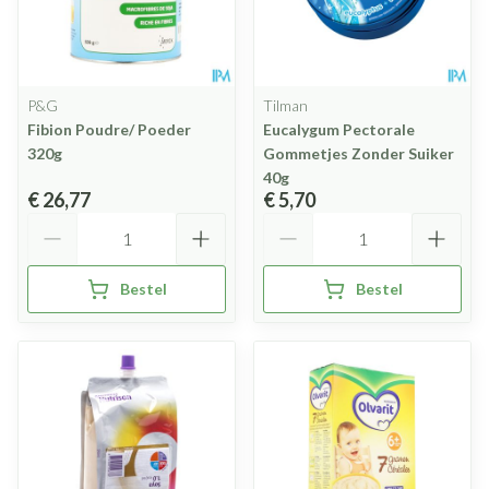
P&G
Tilman
Fibion Poudre/ Poeder
Eucalygum Pectorale
320g
Gommetjes Zonder Suiker
40g
€ 26,77
€ 5,70
Aantal
Aantal
Bestel
Bestel