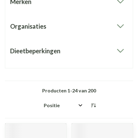
Merken
filter
Organisaties
filter
Dieetbeperkingen
filter
Producten
1
-
24
van
200
Sorteer op: