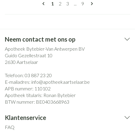
Pagina's
U lees momenteel pagina
Pagina
Pagina
Pagina
1
2
3
...
9
Neem contact met ons op
Apotheek Bytebier-Van Antwerpen BV
Guido Gezellestraat 10
2630
Aartselaar
Telefoon:
03 887 23 20
E-mailadres:
info@
apotheekaartselaar.be
APB nummer:
110102
Apotheek titularis:
Ronan Bytebier
BTW nummer:
BE0403668963
Klantenservice
FAQ