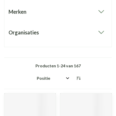
Merken
filter
Organisaties
filter
Producten
1
-
24
van
167
Sorteer op: