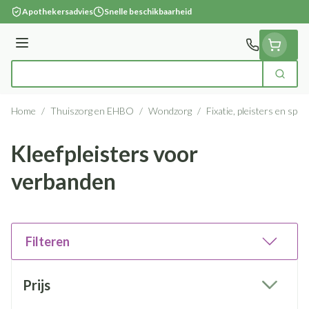
Ga naar de inhoud
Apothekersadvies
Snelle beschikbaarheid
Menu
Zoek
Product, merk, categorie...
Home
/
Thuiszorg en EHBO
/
Wondzorg
/
Fixatie, pleisters en spra
Kleefpleisters voor
verbanden
Filteren
Doorgaan naar productlijst
Prijs
filter