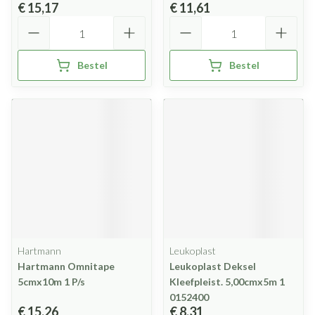
€ 15,17
€ 11,61
Aantal
Aantal
Bestel
Bestel
Hartmann
Leukoplast
Hartmann Omnitape
Leukoplast Deksel
5cmx10m 1 P/s
Kleefpleist. 5,00cmx5m 1
0152400
€ 15,26
€ 8,31