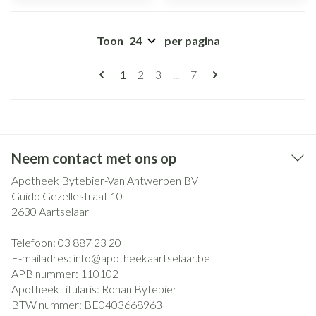
Toon
per pagina
Pagina's
U lees momenteel pagina
Pagina
Pagina
Pagina
1
2
3
...
7
Neem contact met ons op
Apotheek Bytebier-Van Antwerpen BV
Guido Gezellestraat 10
2630
Aartselaar
Telefoon:
03 887 23 20
E-mailadres:
info@
apotheekaartselaar.be
APB nummer:
110102
Apotheek titularis:
Ronan Bytebier
BTW nummer:
BE0403668963