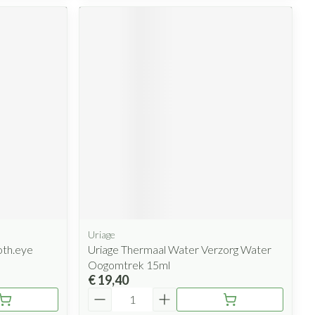
Uriage
oth.eye
Uriage Thermaal Water Verzorg Water
Oogomtrek 15ml
€ 19,40
Aantal