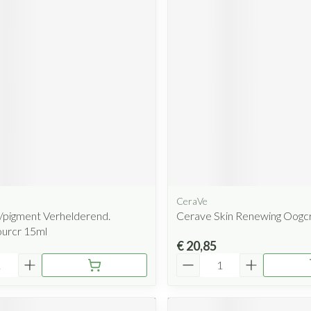
CeraVe
/pigment Verhelderend.
Cerave Skin Renewing Oog
urcr 15ml
€ 20,85
Aantal