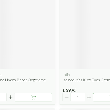
a
Isdin
na Hydro Boost Oogcreme
Isdinceutics K-ox Eyes Cre
€ 59,95
Aantal