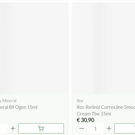
y Mineral
Roc
eral 89 Ogen 15ml
Roc Retinol Correx.line Smo
Cream Tbe 15ml
€ 30,90
Aantal