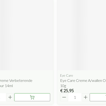
Eye Care
reme Verbeterende
Eye Care Creme A/wallen 
ur 14ml
10g
€ 25,95
Aantal