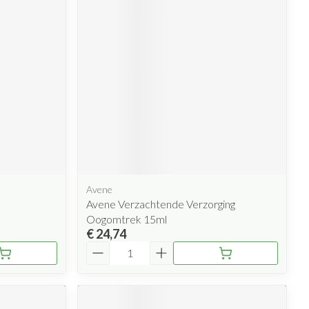
rende
Parfums en
geurproducten
Avene
CBD
Avene Verzachtende Verzorging
Oogomtrek 15ml
€ 24,74
Aantal