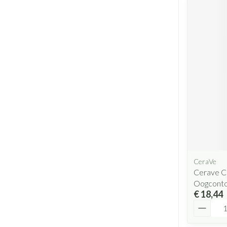
CeraVe
Cerave C
Oogconto
€ 18,44
Aantal