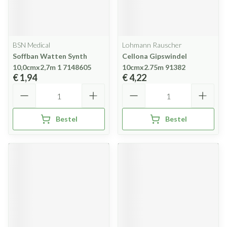
BSN Medical
Lohmann Rauscher
Soffban Watten Synth
Cellona Gipswindel
10,0cmx2,7m 1 7148605
10cmx2.75m 91382
€ 1,94
€ 4,22
Aantal
Aantal
Bestel
Bestel