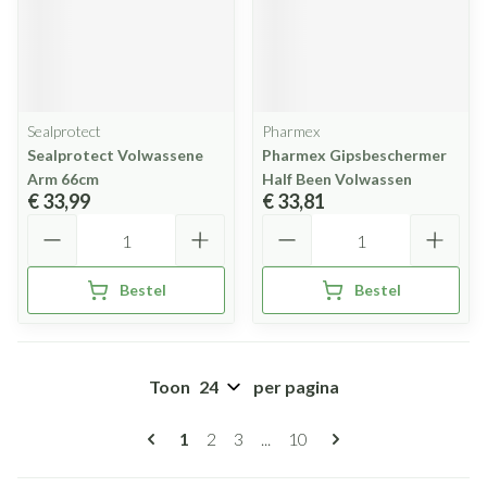
Sealprotect
Pharmex
Sealprotect Volwassene
Pharmex Gipsbeschermer
Arm 66cm
Half Been Volwassen
€ 33,99
€ 33,81
Aantal
Aantal
Bestel
Bestel
Toon
per pagina
Pagina's
U lees momenteel pagina
Pagina
Pagina
Pagina
1
2
3
...
10