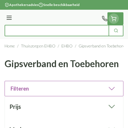
Ga naar de inhoud
Apothekersadvies
Snelle beschikbaarheid
Menu
Zoek
Product, merk, categorie...
Home
/
Thuiszorg en EHBO
/
EHBO
/
Gipsverband en Toebehoren
Gipsverband en Toebehoren
Filteren
Doorgaan naar productlijst
Prijs
filter