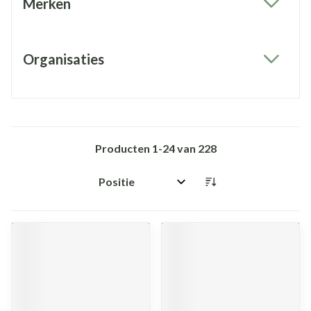
Merken
filter
Organisaties
filter
Producten
1
-
24
van
228
Sorteer op: