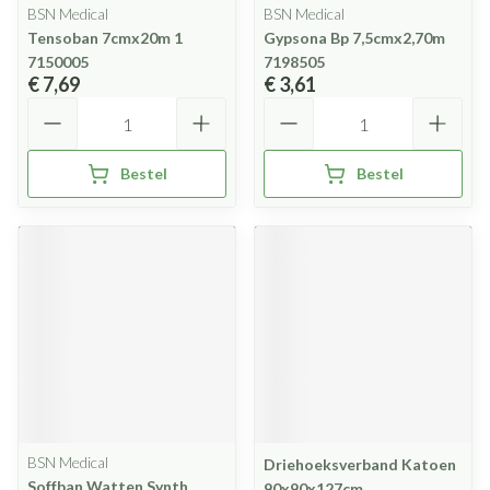
BSN Medical
BSN Medical
Tensoban 7cmx20m 1
Gypsona Bp 7,5cmx2,70m
7150005
7198505
€ 7,69
€ 3,61
Aantal
Aantal
Bestel
Bestel
BSN Medical
Driehoeksverband Katoen
Soffban Watten Synth
90x90x127cm