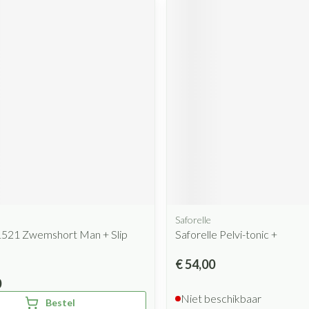
Saforelle
1521 Zwemshort Man + Slip
Saforelle Pelvi-tonic +
€ 54,00
0
Niet beschikbaar
Bestel