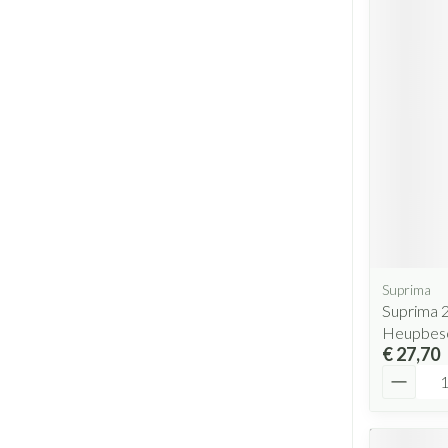
Suprima
Suprima 
Heupbesc
€ 27,70
Aantal