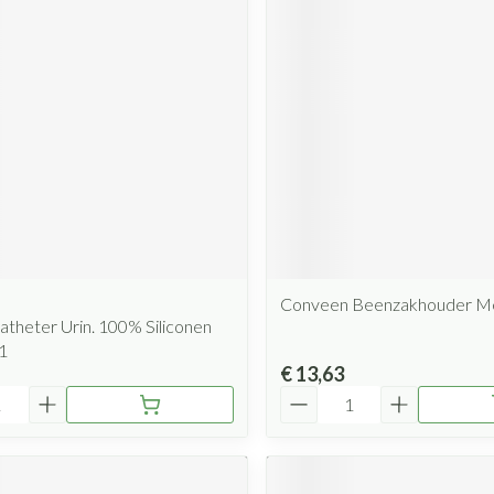
Mondmaskers
rging
Supplementen
Insectenwe
middelen
ssen
 geïrriteerde
Conveen Beenzakhouder M
Zelfbruiner
Scheren
theter Urin. 100% Siliconen
1
€ 13,63
Aantal