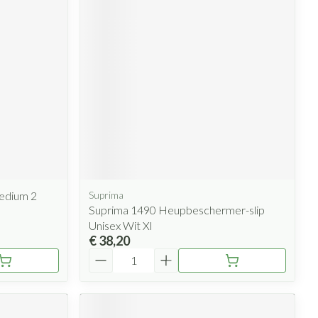
rende
Parfums en
geurproducten
edium 2
Suprima
CBD
Suprima 1490 Heupbeschermer-slip
Unisex Wit Xl
€ 38,20
Aantal