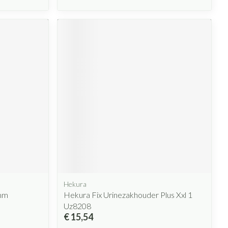
Hekura
5mm
Hekura Fix Urinezakhouder Plus Xxl 1
Uz8208
€ 15,54