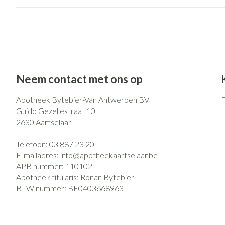
Neem contact met ons op
Apotheek Bytebier-Van Antwerpen BV
Guido Gezellestraat 10
2630
Aartselaar
Telefoon:
03 887 23 20
E-mailadres:
info@
apotheekaartselaar.be
APB nummer:
110102
Apotheek titularis:
Ronan Bytebier
BTW nummer:
BE0403668963