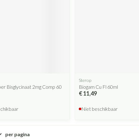
Mondmaskers
rging
Supplementen
Insectenwe
middelen
ssen
 geïrriteerde
Sterop
per Bisglycinaat 2mg Comp 60
Biogam Cu Fl 60ml
Zelfbruiner
Scheren
€ 11,49
schikbaar
Niet beschikbaar
per pagina