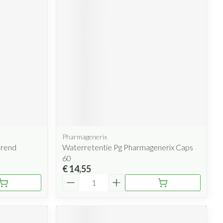
rende
Parfums en
geurproducten
Pharmagenerix
CBD
erend
Waterretentie Pg Pharmagenerix Caps
60
€ 14,55
Aantal