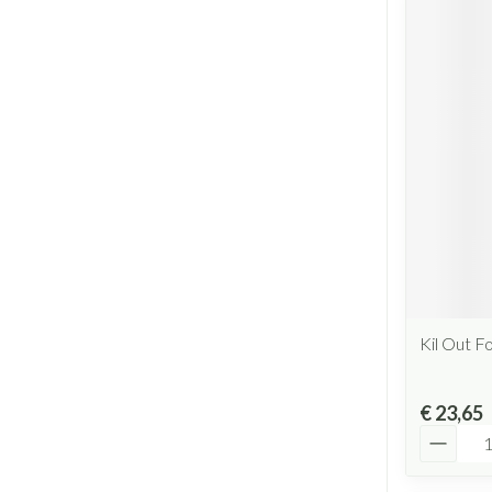
Kil Out F
€ 23,65
Aantal