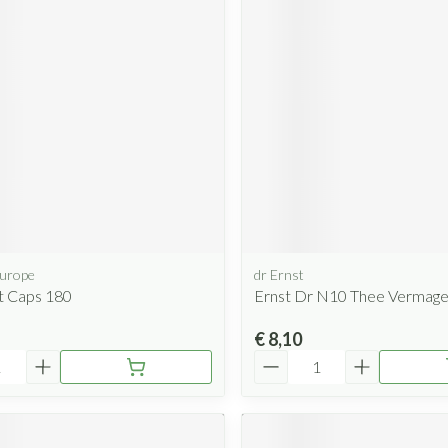
Mondmaskers
rging
Supplementen
Insectenwe
middelen
ssen
 geïrriteerde
Europe
dr Ernst
Zelfbruiner
Scheren
t Caps 180
Ernst Dr N10 Thee Vermag
€ 8,10
Aantal