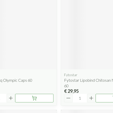
Fytostar
Hq Olympic Caps 60
Fytostar Lipobind Chitosan
60
€ 29,95
Aantal