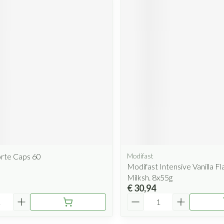
orte Caps 60
Modifast
Modifast Intensive Vanilla F
Milksh. 8x55g
€ 30,94
Aantal