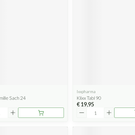
Ixxpharma
mille Sach 24
Klixx Tabl 90
€ 19,95
Aantal