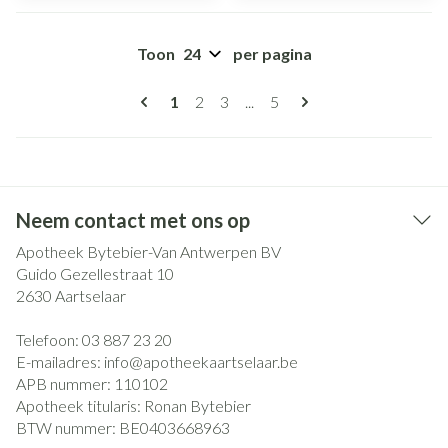
Toon
per pagina
Pagina's
U lees momenteel pagina
Pagina
Pagina
Pagina
1
2
3
...
5
Neem contact met ons op
Apotheek Bytebier-Van Antwerpen BV
Guido Gezellestraat 10
2630
Aartselaar
Telefoon:
03 887 23 20
E-mailadres:
info@
apotheekaartselaar.be
APB nummer:
110102
Apotheek titularis:
Ronan Bytebier
BTW nummer:
BE0403668963