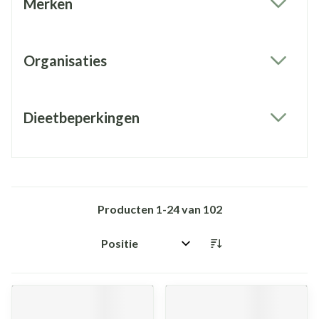
Merken
filter
Organisaties
filter
Dieetbeperkingen
filter
Producten
1
-
24
van
102
Sorteer op: