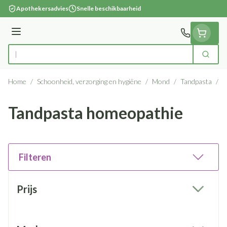
Ga naar de inhoud
Apothekersadvies
Snelle beschikbaarheid
Menu
Zoek
Product, merk, categorie...
Home
/
Schoonheid, verzorging en hygiëne
/
Mond
/
Tandpasta
/
T
Tandpasta homeopathie
Filteren
Doorgaan naar productlijst
Prijs
filter