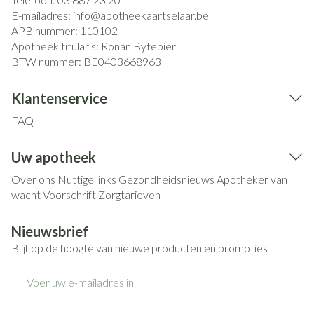
E-mailadres:
info@
apotheekaartselaar.be
APB nummer:
110102
Apotheek titularis:
Ronan Bytebier
BTW nummer:
BE0403668963
Klantenservice
FAQ
Uw apotheek
Over ons
Nuttige links
Gezondheidsnieuws
Apotheker van
wacht
Voorschrift
Zorgtarieven
Nieuwsbrief
Blijf op de hoogte van nieuwe producten en promoties
E-mail adres