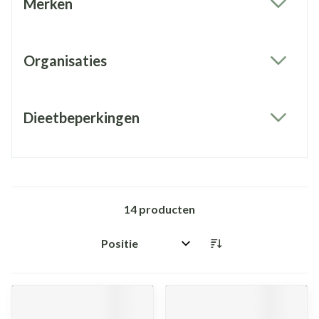
Merken
filter
Organisaties
filter
Dieetbeperkingen
filter
14
producten
Sorteer op: