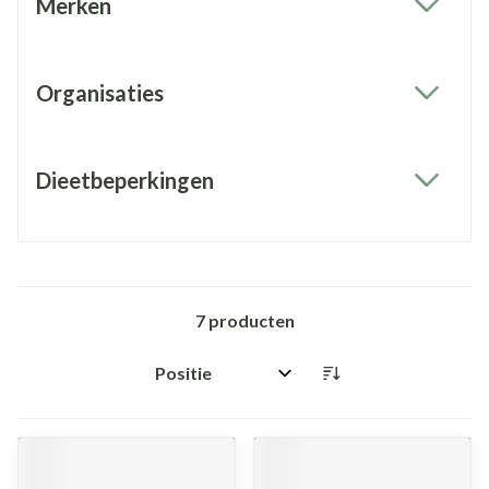
Merken
filter
Organisaties
filter
Dieetbeperkingen
filter
7
producten
Sorteer op: