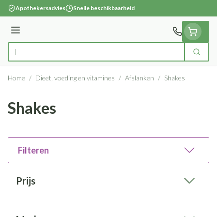
Ga naar de inhoud
Apothekersadvies
Snelle beschikbaarheid
Menu
Zoek
Product, merk, categorie...
Home
/
Dieet, voeding en vitamines
/
Afslanken
/
Shakes
Shakes
Filteren
Doorgaan naar productlijst
Prijs
filter