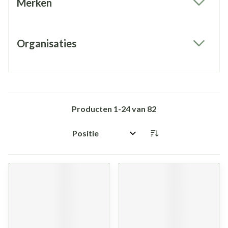
Merken
filter
Organisaties
filter
Producten
1
-
24
van
82
Sorteer op: