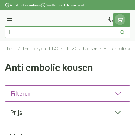
Ga naar de inhoud
Apothekersadvies
Snelle beschikbaarheid
Menu
Zoek
Product, merk, categorie...
Home
/
Thuiszorg en EHBO
/
EHBO
/
Kousen
/
Anti embolie kou
Anti embolie kousen
Filteren
Doorgaan naar productlijst
Prijs
filter