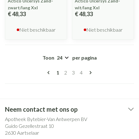
Actico Ulcersys Zand-
Actico Ulcersys Zand-
zwart/lang Xxl
wit/lang Xxl
€ 48,33
€ 48,33
Niet beschikbaar
Niet beschikbaar
Toon
per pagina
Pagina's
U lees momenteel pagina
Pagina
Pagina
Pagina
1
2
3
4
Neem contact met ons op
Apotheek Bytebier-Van Antwerpen BV
Guido Gezellestraat 10
2630
Aartselaar