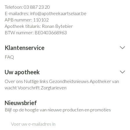
Telefoon:
03 887 23 20
E-mailadres:
info@
apotheekaartselaar.be
APB nummer:
110102
Apotheek titularis:
Ronan Bytebier
BTW nummer:
BE0403668963
Klantenservice
FAQ
Uw apotheek
Over ons
Nuttige links
Gezondheidsnieuws
Apotheker van
wacht
Voorschrift
Zorgtarieven
Nieuwsbrief
Blijf op de hoogte van nieuwe producten en promoties
E-mail adres