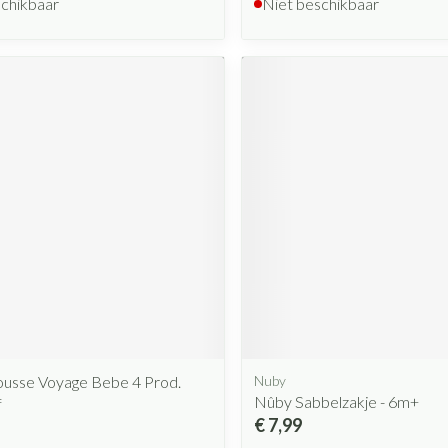
schikbaar
Niet beschikbaar
ousse Voyage Bebe 4 Prod.
Nuby
Nûby Sabbelzakje - 6m+
f
€ 7,99