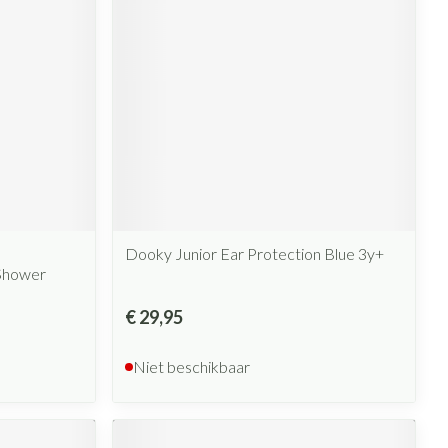
rende
Parfums en
geurproducten
Dooky Junior Ear Protection Blue 3y+
 Shower
CBD
€ 29,95
Niet beschikbaar