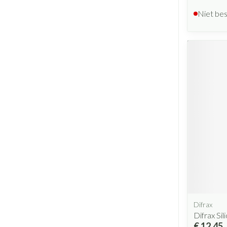
Niet be
Difrax
Difrax Sil
€ 12,45