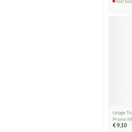
Niet be
Uriage Tr
Promo N
€ 9,10