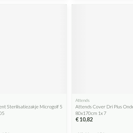
Attends
ent Sterilisatiezakje Microgolf 5
Attends Cover Dri Plus Ond
05
80x170cm 1x 7
€ 10,82