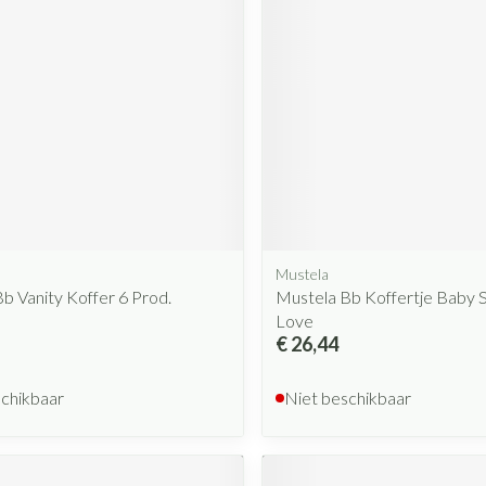
Mondmaskers
rging
Supplementen
Insectenwe
middelen
ssen
 geïrriteerde
Mustela
b Vanity Koffer 6 Prod.
Mustela Bb Koffertje Baby
Zelfbruiner
Scheren
Love
€ 26,44
schikbaar
Niet beschikbaar