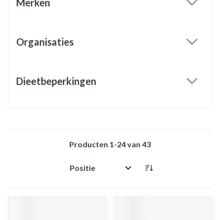
Merken
filter
Organisaties
filter
Dieetbeperkingen
filter
Producten
1
-
24
van
43
Sorteer op: