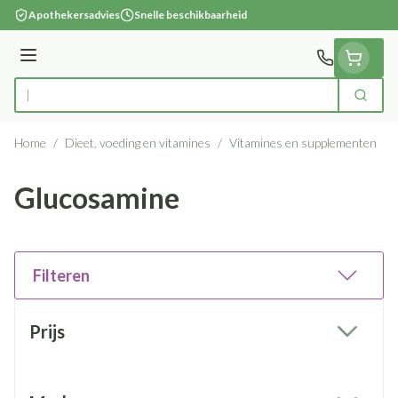
Ga naar de inhoud
Apothekersadvies
Snelle beschikbaarheid
Menu
Zoek
Product, merk, categorie...
Home
/
Dieet, voeding en vitamines
/
Vitamines en supplementen
/
Glucosamine
Filteren
Doorgaan naar productlijst
Prijs
filter