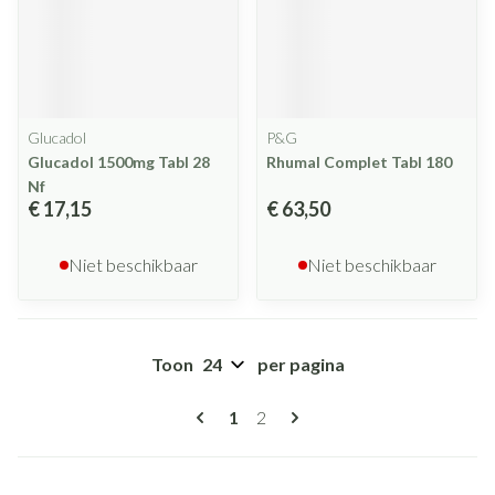
Glucadol
P&G
Glucadol 1500mg Tabl 28
Rhumal Complet Tabl 180
Nf
€ 17,15
€ 63,50
Niet beschikbaar
Niet beschikbaar
Toon
per pagina
Pagina's
U lees momenteel pagina
Pagina
1
2