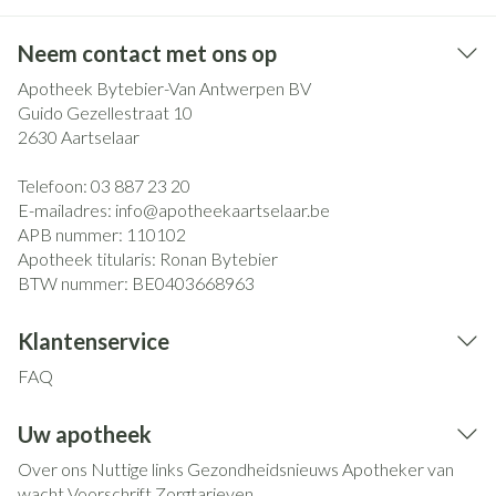
Neem contact met ons op
Apotheek Bytebier-Van Antwerpen BV
Guido Gezellestraat 10
2630
Aartselaar
Telefoon:
03 887 23 20
E-mailadres:
info@
apotheekaartselaar.be
APB nummer:
110102
Apotheek titularis:
Ronan Bytebier
BTW nummer:
BE0403668963
Klantenservice
FAQ
Uw apotheek
Over ons
Nuttige links
Gezondheidsnieuws
Apotheker van
wacht
Voorschrift
Zorgtarieven