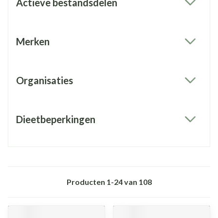
Actieve bestandsdelen
filter
Merken
filter
Organisaties
filter
Dieetbeperkingen
filter
Producten
1
-
24
van
108