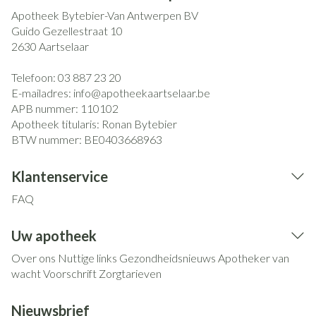
Apotheek Bytebier-Van Antwerpen BV
Guido Gezellestraat 10
2630
Aartselaar
Telefoon:
03 887 23 20
E-mailadres:
info@
apotheekaartselaar.be
APB nummer:
110102
Apotheek titularis:
Ronan Bytebier
BTW nummer:
BE0403668963
Klantenservice
FAQ
Uw apotheek
Over ons
Nuttige links
Gezondheidsnieuws
Apotheker van
wacht
Voorschrift
Zorgtarieven
Nieuwsbrief