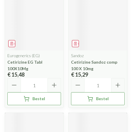
Geneesmiddel
Geneesmiddel
Eurogenerics (EG)
Sandoz
Cetirizine EG Tabl
Cetirizine Sandoz comp
100X10Mg
100 X 10mg
€ 15,48
€ 15,29
Aantal
Aantal
Bestel
Bestel