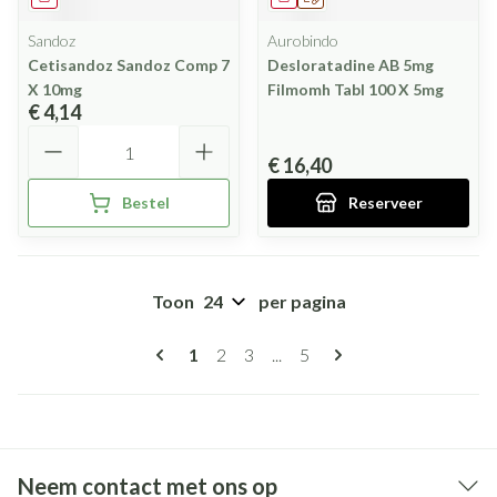
Sandoz
Aurobindo
Cetisandoz Sandoz Comp 7
Desloratadine AB 5mg
X 10mg
Filmomh Tabl 100 X 5mg
€ 4,14
Aantal
€ 16,40
Bestel
Reserveer
Toon
per pagina
Pagina's
U lees momenteel pagina
Pagina
Pagina
Pagina
1
2
3
...
5
Neem contact met ons op