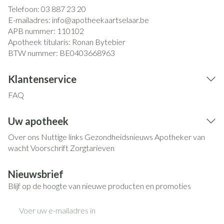
Telefoon:
03 887 23 20
E-mailadres:
info@
apotheekaartselaar.be
APB nummer:
110102
Apotheek titularis:
Ronan Bytebier
BTW nummer:
BE0403668963
Klantenservice
FAQ
Uw apotheek
Over ons
Nuttige links
Gezondheidsnieuws
Apotheker van
wacht
Voorschrift
Zorgtarieven
Nieuwsbrief
Blijf op de hoogte van nieuwe producten en promoties
E-mail adres