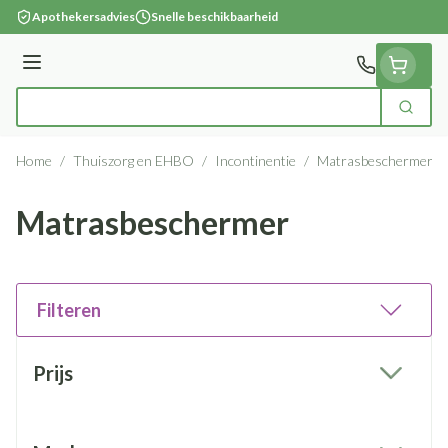
Ga naar de inhoud
Apothekersadvies
Snelle beschikbaarheid
Menu
Zoek
Product, merk, categorie...
Home
/
Thuiszorg en EHBO
/
Incontinentie
/
Matrasbeschermer
Matrasbeschermer
Filteren
Doorgaan naar productlijst
Prijs
filter