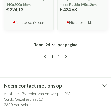
140x200x16cm
Hoes Pu 85x195x12cm
€ 224,13
€ 424,63
Niet beschikbaar
Niet beschikbaar
Toon
per pagina
Pagina's
U lees momenteel pagina
Pagina
1
2
Neem contact met ons op
Apotheek Bytebier-Van Antwerpen BV
Guido Gezellestraat 10
2630
Aartselaar