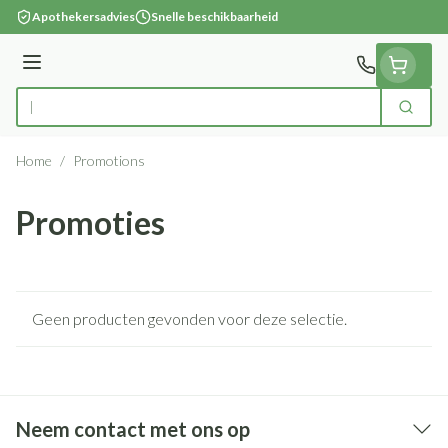
Ga naar de inhoud
Apothekersadvies
Snelle beschikbaarheid
Menu
Zoek
Product, merk, categorie...
Home
/
Promotions
Promoties
Geen producten gevonden voor deze selectie.
Neem contact met ons op