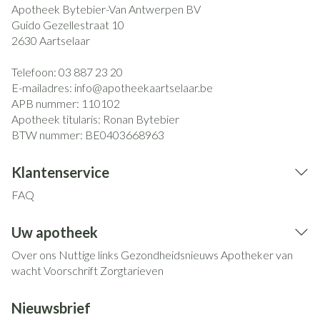
Apotheek Bytebier-Van Antwerpen BV
Guido Gezellestraat 10
2630
Aartselaar
Telefoon:
03 887 23 20
E-mailadres:
info@
apotheekaartselaar.be
APB nummer:
110102
Apotheek titularis:
Ronan Bytebier
BTW nummer:
BE0403668963
Klantenservice
FAQ
Uw apotheek
Over ons
Nuttige links
Gezondheidsnieuws
Apotheker van
wacht
Voorschrift
Zorgtarieven
Nieuwsbrief