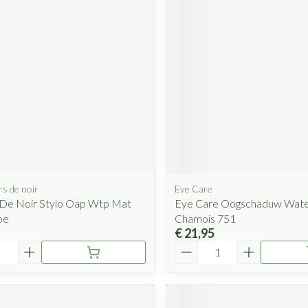
Mondmaskers
rging
Supplementen
Insectenwe
middelen
ssen
 geïrriteerde
rs de noir
Eye Care
Zelfbruiner
Scheren
 De Noir Stylo Oap Wtp Mat
Eye Care Oogschaduw Wate
pe
Chamois 751
€ 21,95
Aantal