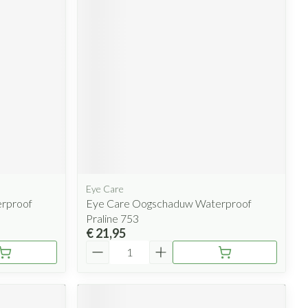
rende
Parfums en
geurproducten
Eye Care
CBD
rproof
Eye Care Oogschaduw Waterproof
Praline 753
€ 21,95
Aantal