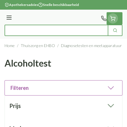
Ga naar de inhoud
Apothekersadvies
Snelle beschikbaarheid
Menu
Zoek
Product, merk, categorie...
Home
/
Thuiszorg en EHBO
/
Diagnosetesten en meetapparatuur
/
Alcoholtest
Filteren
Doorgaan naar productlijst
Prijs
filter