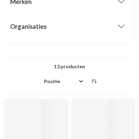
Merken
filter
Organisaties
filter
13
producten
Sorteer op: