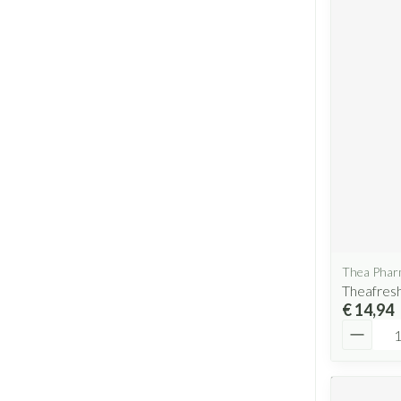
Thea Pha
Theafres
€ 14,94
Aantal