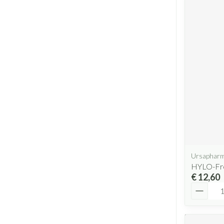
Ursaphar
HYLO-Fre
€ 12,60
Aantal