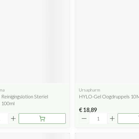
rma
Ursapharm
Reinigingslotion Steriel
HYLO-Gel Oogdruppels 10
 100ml
€ 18,89
Aantal