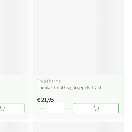
rende
Parfums en
geurproducten
Thea Pharma
CBD
.
Thealoz Total Oogdruppels 10ml
€ 21,95
Aantal