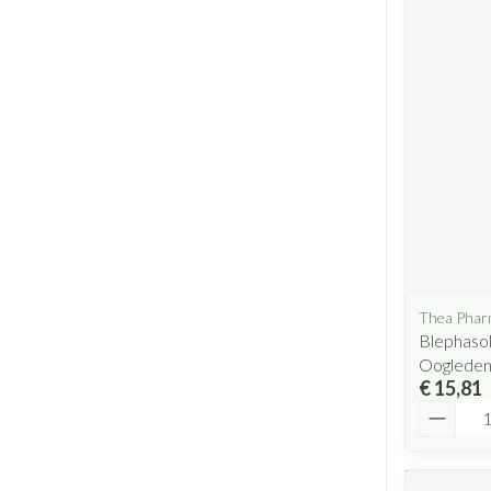
Thea Pha
Blephasol 
Oogleden
€ 15,81
Aantal