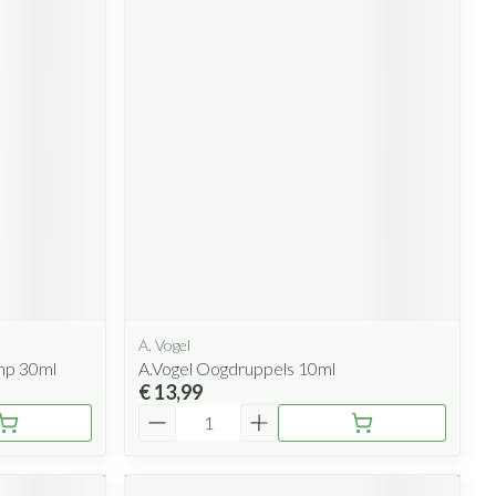
A. Vogel
ump 30ml
A.Vogel Oogdruppels 10ml
€ 13,99
Aantal