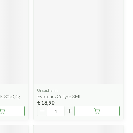
Ursapharm
s 30x0,4g
Evotears Collyre 3Ml
€ 18,90
Aantal