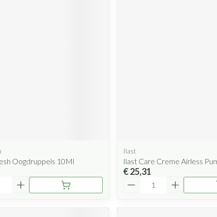
m
Ilast
sh Oogdruppels 10Ml
Ilast Care Creme Airless P
€ 25,31
Aantal