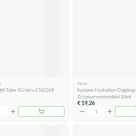
Mondmaskers
rging
Supplementen
Insectenwe
middelen
ssen
 geïrriteerde
m
Alcon
Zelfbruiner
Scheren
ht Tube 5G Verv.1762269
Systane Hydration Oogdrup
Z/conserveermiddel 10ml
€ 19,26
Aantal