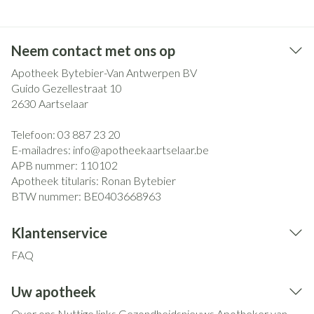
Neem contact met ons op
Apotheek Bytebier-Van Antwerpen BV
Guido Gezellestraat 10
2630
Aartselaar
Telefoon:
03 887 23 20
E-mailadres:
info@
apotheekaartselaar.be
APB nummer:
110102
Apotheek titularis:
Ronan Bytebier
BTW nummer:
BE0403668963
Klantenservice
FAQ
Uw apotheek
Over ons
Nuttige links
Gezondheidsnieuws
Apotheker van