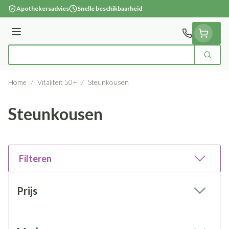
Ga naar de inhoud
Apothekersadvies
Snelle beschikbaarheid
Menu
Zoek
Product, merk, categorie...
Home
/
Vitaliteit 50+
/
Steunkousen
Steunkousen
Filteren
Doorgaan naar productlijst
Prijs
filter