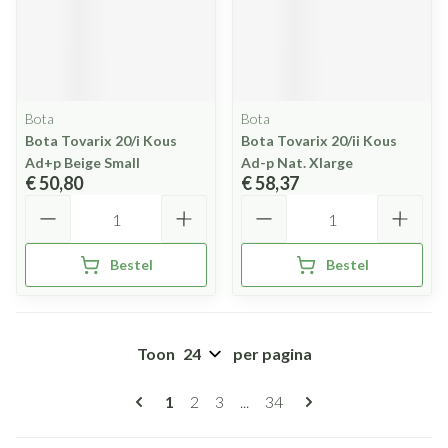
Bota
Bota
Bota Tovarix 20/i Kous
Bota Tovarix 20/ii Kous
Ad+p Beige Small
Ad-p Nat. Xlarge
€ 50,80
€ 58,37
Aantal
Aantal
Bestel
Bestel
Toon
per pagina
Pagina's
U lees momenteel pagina
Pagina
Pagina
Pagina
1
2
3
...
34