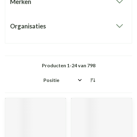
Merken
filter
Organisaties
filter
Producten
1
-
24
van
798
Sorteer op: