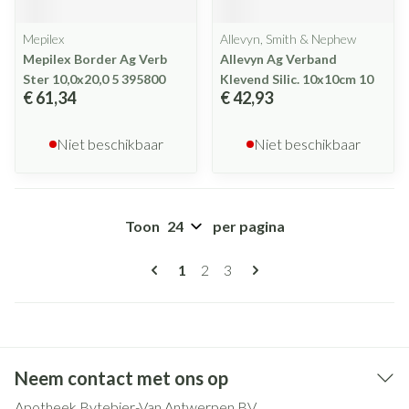
Mepilex
Allevyn, Smith & Nephew
Mepilex Border Ag Verb
Allevyn Ag Verband
Ster 10,0x20,0 5 395800
Klevend Silic. 10x10cm 10
€ 61,34
€ 42,93
Niet beschikbaar
Niet beschikbaar
Toon
per pagina
Pagina's
U lees momenteel pagina
Pagina
Pagina
1
2
3
Neem contact met ons op
Apotheek Bytebier-Van Antwerpen BV