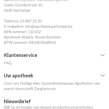
Guido Gezellestraat 10
2630
Aartselaar
Telefoon:
03 887 23 20
E-mailadres:
info@
apotheekaartselaar.be
APB nummer:
110102
Apotheek titularis:
Ronan Bytebier
BTW nummer:
BE0403668963
Klantenservice
FAQ
Uw apotheek
Over ons
Nuttige links
Gezondheidsnieuws
Apotheker van
wacht
Voorschrift
Zorgtarieven
Nieuwsbrief
Blijf op de hoogte van nieuwe producten en promoties