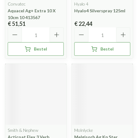
Convatec
Hyalo 4
Aquacel Ag+ Extra 10 X
Hyalo4 Silverspray 125ml
10cm 10 413567
€ 51,51
€ 22,44
Aantal
Aantal
Bestel
Bestel
Smith & Nephew
Molnlycke
Acticoat Flex 3 Verb
Melgisorb Ag Kp Ster