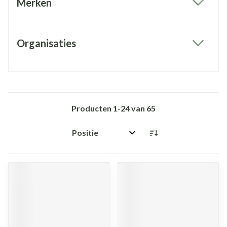
Merken
filter
Organisaties
filter
Producten
1
-
24
van
65
Sorteer op: