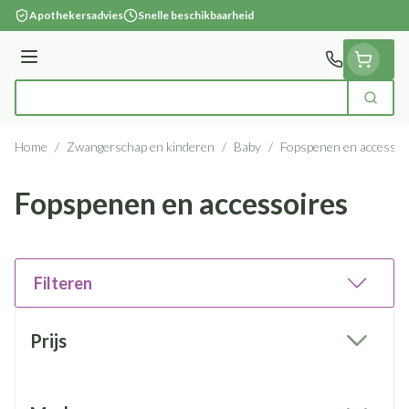
Ga naar de inhoud
Apothekersadvies
Snelle beschikbaarheid
Menu
Zoek
Product, merk, categorie...
Home
/
Zwangerschap en kinderen
/
Baby
/
Fopspenen en accessoi
Fopspenen en accessoires
Filteren
Doorgaan naar productlijst
Prijs
filter