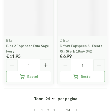
Bibs
Difrax
Bibs 2 Fopspeen Duo Sage
Difrax Fopspeen Sil Dental
Ivory
Xtr Sterk 18m+ 342
€ 11,95
€ 6,99
Aantal
Aantal
Bestel
Bestel
Toon
per pagina
Pagina's
U lees momenteel pagina
Pagina
Pagina
Pagina
1
2
3
...
34