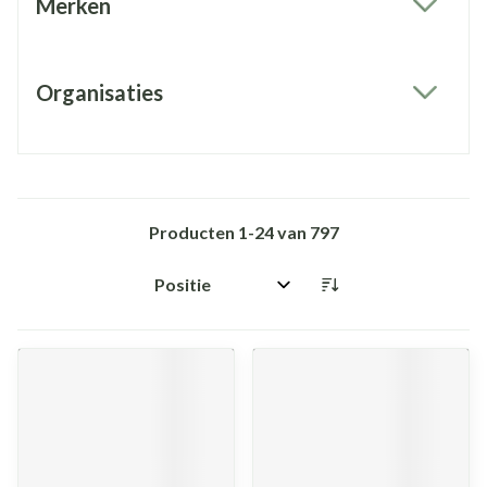
Merken
filter
Organisaties
filter
Producten
1
-
24
van
797
Sorteer op: