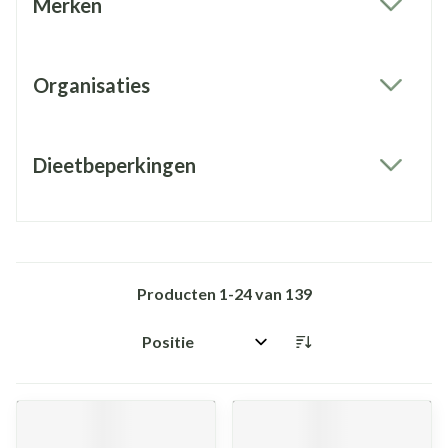
Merken
filter
Organisaties
filter
Dieetbeperkingen
filter
Producten
1
-
24
van
139
Sorteer op: