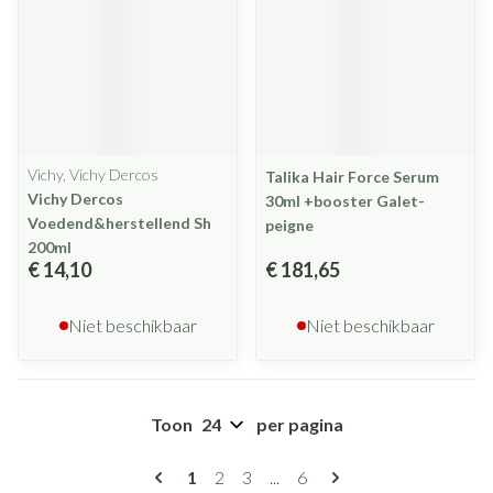
Vichy, Vichy Dercos
Talika Hair Force Serum
Vichy Dercos
30ml +booster Galet-
Voedend&herstellend Sh
peigne
200ml
€ 14,10
€ 181,65
Niet beschikbaar
Niet beschikbaar
Toon
per pagina
Pagina's
U lees momenteel pagina
Pagina
Pagina
Pagina
1
2
3
...
6