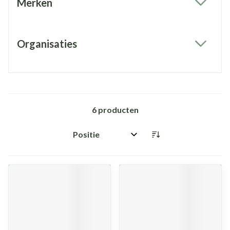
Merken
filter
Organisaties
filter
6
producten
Sorteer op: