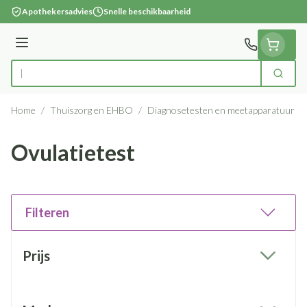
Ga naar de inhoud
Apothekersadvies
Snelle beschikbaarheid
Menu
Zoek
Product, merk, categorie...
Home
/
Thuiszorg en EHBO
/
Diagnosetesten en meetapparatuur
/
Ovulatietest
Filteren
Doorgaan naar productlijst
Prijs
filter