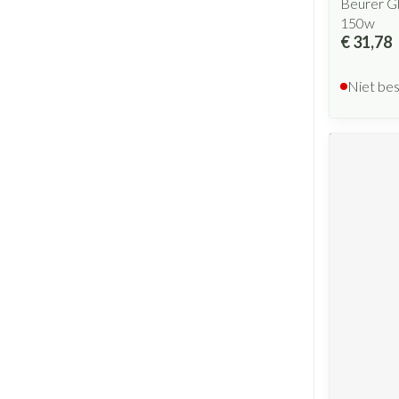
Beurer G
150w
€ 31,78
Niet be