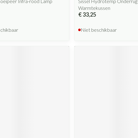
loeipeer Infra-rood Lamp
Sissel Hydrotemp Onderrug
Warmtekussen
€ 33,25
schikbaar
Niet beschikbaar