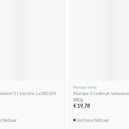
Mondmaskers
rging
Supplementen
Insectenwe
middelen
ssen
 geïrriteerde
Zelfbruiner
Scheren
Marque Verte
lanket S1 Electric La180109
Marque V Gelkruik Volwass
880g
€ 19,78
schikbaar
Niet beschikbaar