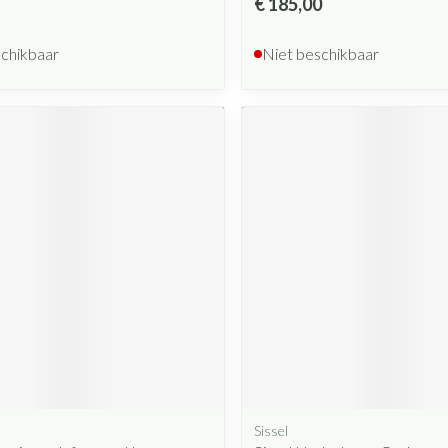
€ 185,00
schikbaar
Niet beschikbaar
Sissel