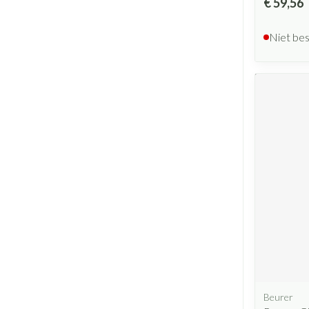
€ 59,56
Niet be
Beurer