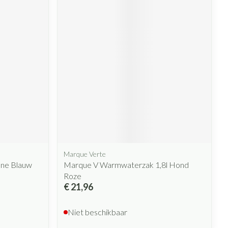
rende
Parfums en
geurproducten
CBD
Marque Verte
ene Blauw
Marque V Warmwaterzak 1,8l Hond
Roze
€ 21,96
Niet beschikbaar