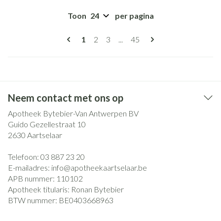
Toon
per pagina
Pagina's
U lees momenteel pagina
Pagina
Pagina
Pagina
1
2
3
...
45
Neem contact met ons op
Apotheek Bytebier-Van Antwerpen BV
Guido Gezellestraat 10
2630
Aartselaar
Telefoon:
03 887 23 20
E-mailadres:
info@
apotheekaartselaar.be
APB nummer:
110102
Apotheek titularis:
Ronan Bytebier
BTW nummer:
BE0403668963