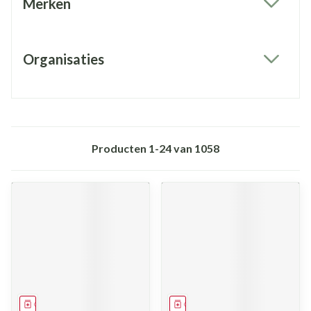
Merken
filter
Organisaties
filter
Producten
1
-
24
van
1058
Geneesmiddel
Geneesmiddel